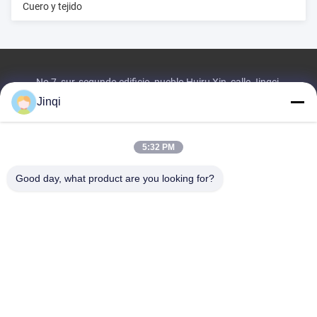
Cuero y tejido
No 7, sur, segundo edificio, pueblo Huiru Xin, calle Jingci,
Huangzhou, ciudad de Shilong, ciudad de Donggu
Jinqi
Tel:
86--18576393613
Correo electrónico:
1421243414@qq.com
5:32 PM
Inicio
Productos
Sobre Nosotros
Visita A La Fábrica
Good day, what product are you looking for?
Control De Calidad
Contacto
Solicitar Una Cotización
Política de privacidad
| © 2026-2026 Dongguan Jinqi electric Co., LTD. .
Todos los derechos reservados..