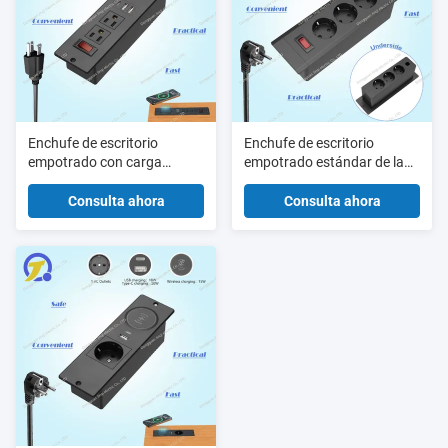
Enchufe de escritorio
Enchufe de escritorio
empotrado con carga
empotrado estándar de la
rápida tipo C de 20W, carga
UE con carga rápida Type-C
inalámbrica de 15W y toma
de 20W, USB-A de 18W y 6
Consulta ahora
Consulta ahora
de corriente empotrada en el
tomas de corriente
escritorio con certificación
UL ETL FCC y interruptor