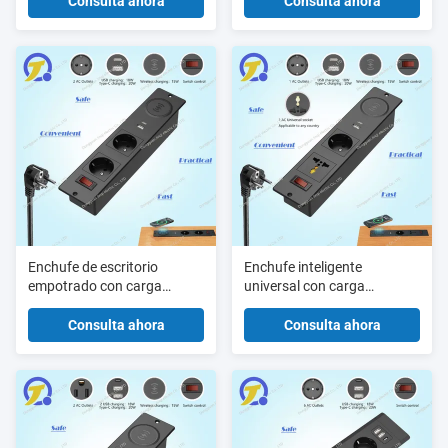
rápida PD de tipo C de 20W
rápida USB-C PD de 20W y
Consulta ahora
Consulta ahora
y diseño de montaje con
material ABS ignífugo para
chorro para el espacio de
la integración sin fisuras del
trabajo
escritorio
Enchufe de escritorio
Enchufe inteligente
empotrado con carga
universal con carga
inalámbrica de 15W, carga
inalámbrica de 15W 20W
rápida USB-C PD de 20W y
Tipo C de carga rápida y
Consulta ahora
Consulta ahora
diseño de montaje a ras
diseño de montaje con
para escritorios de oficina
chorro para escritorios