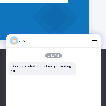
Jinqi
1:32 PM
Enchufe Redonda Para Escritorio
Good day, what product are you looking 
for?
Smart Socket Power Grommet Con Carga Rápida
Inalámbrica De 15W, Carga Rápida PD De Tipo C De 20W
Y Diseño De Montaje Con Chorro Para El Espacio De
Trabajo