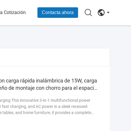
na Cotización
Contacta ahora
 carga rápida inalámbrica de 15W, carga
eño de montaje con chorro para el espacio
ging This innovative 3-in-1 multifunctional power
fast charging, and AC power in a sleek recessed
e tables, and home furniture, it provides a complete
n, organized workspace. Product Overview This all-in-
 a unique 180° rotating cover that doubles as a