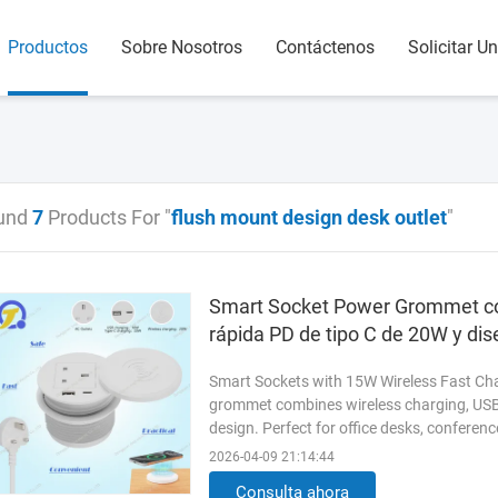
Productos
Sobre Nosotros
Contáctenos
Solicitar U
und
7
Products For "
flush mount design desk outlet
"
Smart Socket Power Grommet con
rápida PD de tipo C de 20W y dis
de trabajo
Smart Sockets with 15W Wireless Fast Char
grommet combines wireless charging, USB 
design. Perfect for office desks, conferenc
charging solution while maintaining a clea
2026-04-09 21:14:44
one recessed desk power grommet features
Consulta ahora