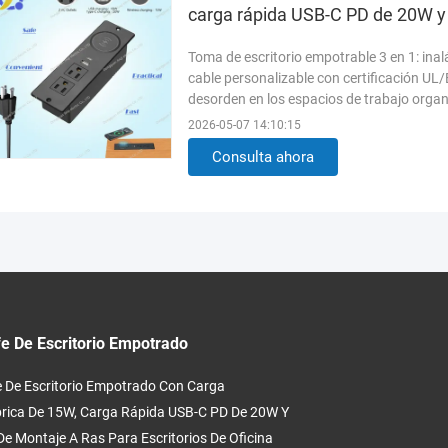
carga rápida USB-C PD de 20W y m
sin fisuras del escritorio
Toma de escritorio empotrable 3 en 1: in
cable personalizable con certificación UL
desorden en los espacios de trabajo orga
2026-05-07 14:10:15
Consulta ahora
e De Escritorio Empotrado
 De Escritorio Empotrado Con Carga
rica De 15W, Carga Rápida USB-C PD De 20W Y
De Montaje A Ras Para Escritorios De Oficina