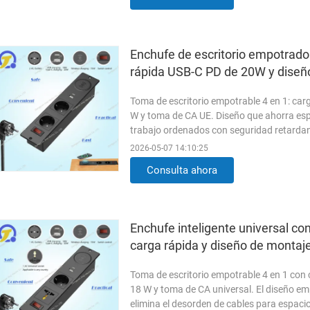
wireless charging pad.
Leer más
Enchufe de escritorio empotrado
rápida USB-C PD de 20W y diseño
oficina
Toma de escritorio empotrable 4 en 1: car
W y toma de CA UE. Diseño que ahorra espa
trabajo ordenados con seguridad retardan
2026-05-07 14:10:25
Consulta ahora
Enchufe inteligente universal c
carga rápida y diseño de montaje
Toma de escritorio empotrable 4 en 1 con
18 W y toma de CA universal. El diseño e
elimina el desorden de cables para espaci