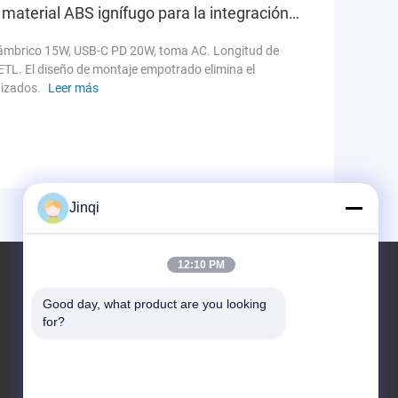
aterial ABS ignífugo para la integración
alámbrico 15W, USB-C PD 20W, toma AC. Longitud de
/ETL. El diseño de montaje empotrado elimina el
nizados.
Leer más
Jinqi
12:10 PM
Enchufe Redonda Para Escritorio
Good day, what product are you looking 
for?
Smart Socket Power Grommet Con Carga Rápida
Inalámbrica De 15W, Carga Rápida PD De Tipo C De 20W
Y Diseño De Montaje Con Chorro Para El Espacio De