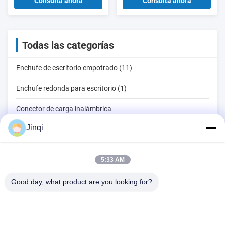
rápida PD de tipo C de 20W
Tipo C de carga rápida y
Consulta ahora
Consulta ahora
y diseño de montaje con
diseño de montaje con
chorro para el espacio de
chorro para escritorios
trabajo
Todas las categorías
Enchufe de escritorio empotrado (11)
Enchufe redonda para escritorio (1)
Conector de carga inalámbrica
Jinqi
Enchufe conmutado (1)
Carga USB integrada
5:33 AM
lámpara de lectura
Good day, what product are you looking for?
Cuero y tejido