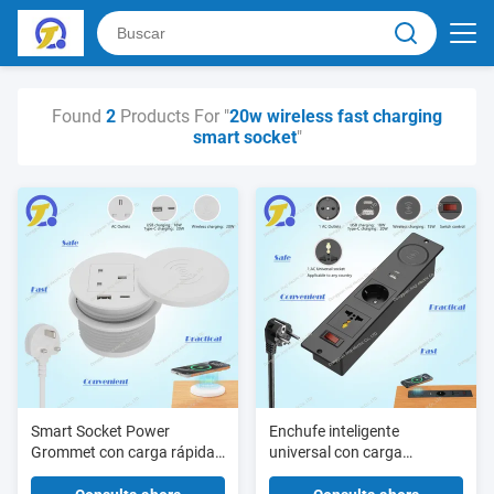
Found
2
Products For "
20w wireless fast charging
smart socket
"
Smart Socket Power
Enchufe inteligente
Grommet con carga rápida
universal con carga
inalámbrica de 15W, carga
inalámbrica de 15W 20W